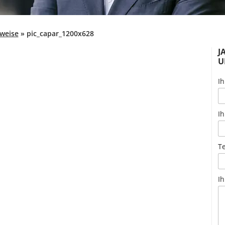
weise
»
pic_capar_1200x628
J
U
Ih
Ih
T
Ih