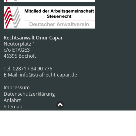
Rechtsanwalt Onur Capar
Neutorplatz 1
c/o ETAGE3
46395
Bocholt
Tel:
02871 / 34 90 776
E-Mail:
info@strafrecht-capar.de
Impressum
Datenschutzerklärung
Anfahrt
Sitemap
Homepage und Online-Marketing von
AdvoAd - Online-Marketing für
Rechtsanwälte