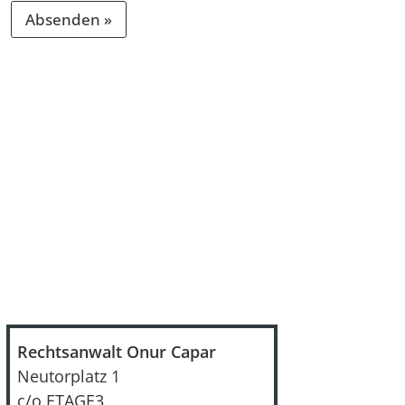
Absenden »
A
l
t
e
r
n
a
t
i
v
e
Rechtsanwalt Onur Capar
:
Neutorplatz 1
c/o ETAGE3