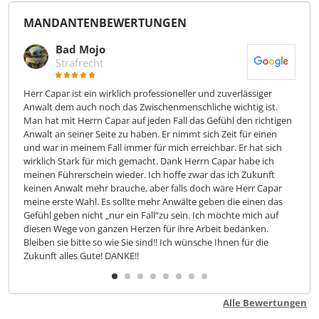
MANDANTEN­BEWER­TUNGEN
Bad Mojo
Strafrecht
ren
Herr Capar ist ein wirklich professioneller und zuverlässiger
Seh
t
Anwalt dem auch noch das Zwischenmenschliche wichtig ist.
alle
ch
Man hat mit Herrn Capar auf jeden Fall das Gefühl den richtigen
Pro
Anwalt an seiner Seite zu haben. Er nimmt sich Zeit für einen
Ber
und war in meinem Fall immer für mich erreichbar. Er hat sich
Wür
wirklich Stark für mich gemacht. Dank Herrn Capar habe ich
meinen Führerschein wieder. Ich hoffe zwar das ich Zukunft
keinen Anwalt mehr brauche, aber falls doch wäre Herr Capar
meine erste Wahl. Es sollte mehr Anwälte geben die einen das
Gefühl geben nicht „nur ein Fall“zu sein. Ich möchte mich auf
diesen Wege von ganzen Herzen für ihre Arbeit bedanken.
Bleiben sie bitte so wie Sie sind!! Ich wünsche Ihnen für die
Zukunft alles Gute! DANKE!!
Alle Bewertungen