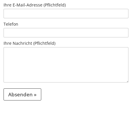
Ihre E-Mail-Adresse (Pflichtfeld)
Telefon
Ihre Nachricht (Pflichtfeld)
Absenden »
A
l
t
e