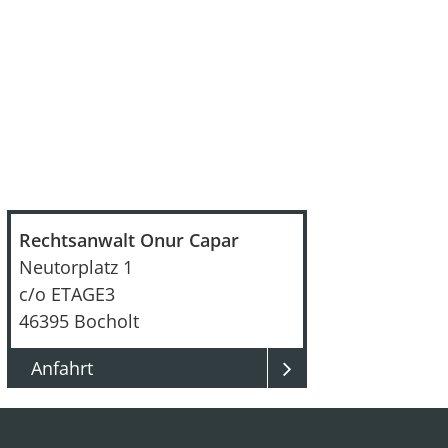
r
n
a
t
i
v
e
Rechtsanwalt Onur Capar
:
Neutorplatz 1
c/o ETAGE3
46395
Bocholt
Anfahrt